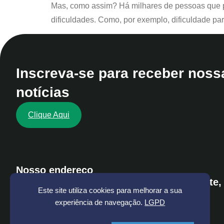
Mas, como assim? Há milhares de pessoas que po
dificuldades. Como, por exemplo, dificuldade pa
Inscreva-se para receber noss
notícias
Clique Aqui
Nosso endereço
Rua dos Tupinambás, 468 - Belo Horizonte,
Este site utiliza cookies para melhorar a sua
Gerais
experiência de navegação.
LGPD