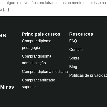
r algum motivo não concluíram o ensino médio e, por isso na 
ra […]
as
Principais cursos
Resources
Comprar diploma
FAQ
pedagogia
Contato
Comprar diploma
Sobre
administração
Blog
Comprar diploma medicina
Politicas de privacida
Comprar certificado
 Minas
superior