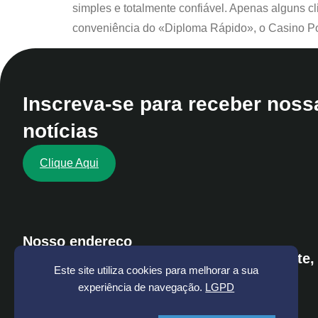
simples e totalmente confiável. Apenas alguns c
conveniência do «Diploma Rápido», o Casino Por
Inscreva-se para receber noss
notícias
Clique Aqui
Nosso endereço
Rua dos Tupinambás, 468 - Belo Horizonte,
Este site utiliza cookies para melhorar a sua
Gerais
experiência de navegação.
LGPD