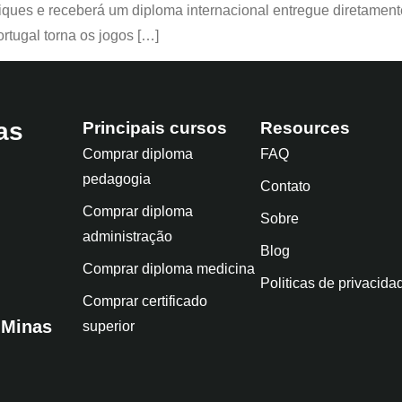
liques e receberá um diploma internacional entregue diretament
tugal torna os jogos […]
as
Principais cursos
Resources
Comprar diploma
FAQ
pedagogia
Contato
Comprar diploma
Sobre
administração
Blog
Comprar diploma medicina
Politicas de privacida
Comprar certificado
 Minas
superior