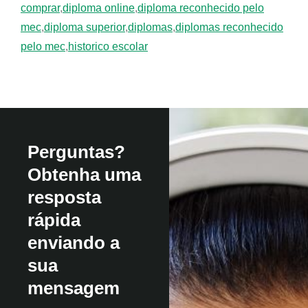
comprar
,
diploma online
,
diploma reconhecido pelo
mec
,
diploma superior
,
diplomas
,
diplomas reconhecido
pelo mec
,
historico escolar
Perguntas?
Obtenha uma
resposta
rápida
enviando a
sua
mensagem