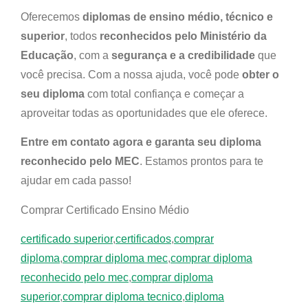
Oferecemos
diplomas de ensino médio, técnico e
superior
, todos
reconhecidos pelo Ministério da
Educação
, com a
segurança e a credibilidade
que
você precisa. Com a nossa ajuda, você pode
obter o
seu diploma
com total confiança e começar a
aproveitar todas as oportunidades que ele oferece.
Entre em contato agora e garanta seu diploma
reconhecido pelo MEC
. Estamos prontos para te
ajudar em cada passo!
Comprar Certificado Ensino Médio
certificado superior
,
certificados
,
comprar
diploma
,
comprar diploma mec
,
comprar diploma
reconhecido pelo mec
,
comprar diploma
superior
,
comprar diploma tecnico
,
diploma